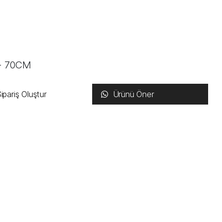
 - 70CM
ipariş Oluştur
Ürünü Öner