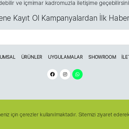
debilir ve içmimar kadromuzla iletişime geçebilirsini
ene Kayıt Ol Kampanyalardan İlk Haber
UMSAL
ÜRÜNLER
UYGULAMALAR
SHOWROOM
İLE
right © 2022
NOSSA FLOWERS.
Tüm Hakları Saklıdır.
eniz için çerezler kullanılmaktadır. Sitemizi ziyaret edere
wiki
software