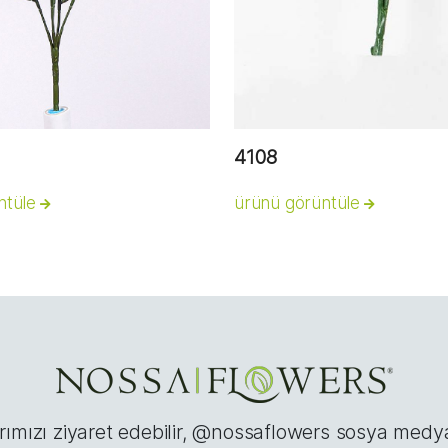
4108
ntüle
ürünü görüntüle
mızı ziyaret edebilir, @nossaflowers sosya medya 