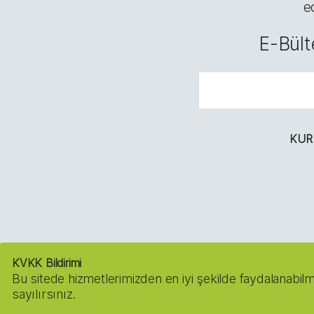
e
E-Bült
KUR
KVKK Bildirimi
Copy
Bu sitede hizmetlerimizden en iyi şekilde faydalanabilm
sayılırsınız.