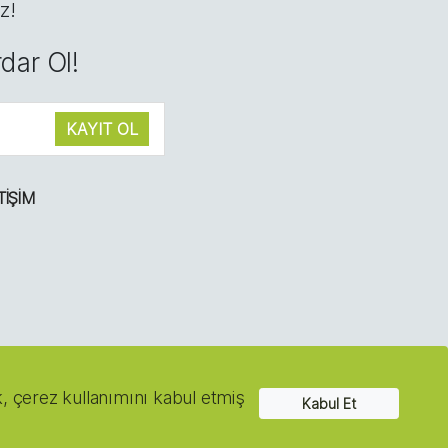
z!
dar Ol!
TIŞIM
 KVKK
k, çerez kullanımını kabul etmiş
Kabul Et