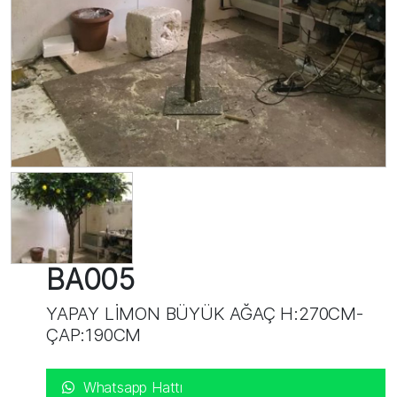
BA005
YAPAY LİMON BÜYÜK AĞAÇ H:270CM-
ÇAP:190CM
Whatsapp Hattı